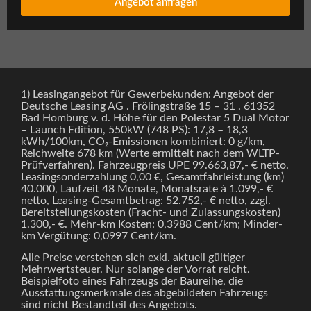
Angebot anfragen
1) Leasingangebot für Gewerbekunden: Angebot der
Deutsche Leasing AG . Frölingstraße 15 – 31 . 61352
Bad Homburg v. d. Höhe für den Polestar 5 Dual Motor
– Launch Edition, 550kW (748 PS): 17,8 – 18,3
kWh/100km, CO₂-Emissionen kombiniert: 0 g/km,
Reichweite 678 km (Werte ermittelt nach dem WLTP-
Prüfverfahren). Fahrzeugpreis UPE 99.663,87,-
€ netto.
Leasingsonderzahlung 0,00 €, Gesamtfahrleistung (km)
40.000, Laufzeit 48 Monate, Monatsrate à 1.099,- €
netto, Leasing-Gesamtbetrag: 52.752,-
€ netto,
zzgl.
Bereitstellungskosten (Fracht- und Zulassungskosten)
1.300,-
€. Mehr-km Kosten: 0,3988 Cent/km; Minder-
km Vergütung: 0,0997 Cent/km.
Alle Preise verstehen sich exkl. aktuell gültiger
Mehrwertsteuer. Nur solange der Vorrat reicht.
Beispielfoto eines Fahrzeugs der Baureihe, die
Ausstattungsmerkmale des abgebildeten Fahrzeugs
sind nicht Bestandteil des Angebots.