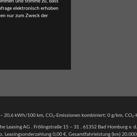
ommen und stimme zu, dass
frage elektronisch erhoben
den nur zum Zweck der
3 – 20,6 kWh/100 km, CO₂-Emissionen kombiniert: 0 g/km, CO₂-K
e Leasing AG . Frölingstraße 15 – 31 . 61352 Bad Homburg v. d. 
o.
Leasingsonderzahlung 0,00 €, Gesamtfahrleistung (km) 20.000