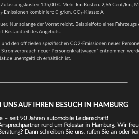
. Zulassungskosten
135,00
€. Mehr-km Kosten: 2,66 Cent/km; M
-Emissionen kombiniert: 0 g/km, CO₂-Klasse: A
euer. Nur solange der Vorrat reicht. Beispielfoto eines Fahrzeugs 
t Bestandteil des Angebots.
ch und den offiziellen spezifischen CO2-Emissionen neuer Perso
n Stromverbrauch neuer Personenkraftwagen“ entnommen werden,
de unentgeltlich erhältlich ist.
N UNS AUF IHREN BESUCH IN HAMBURG
e – seit 90 Jahren automobile Leidenschaft!
 Ansprechpartner rund um Polestar in Hamburg. Wir freu
Beratung? Dann schreiben Sie uns, rufen Sie an oder ko