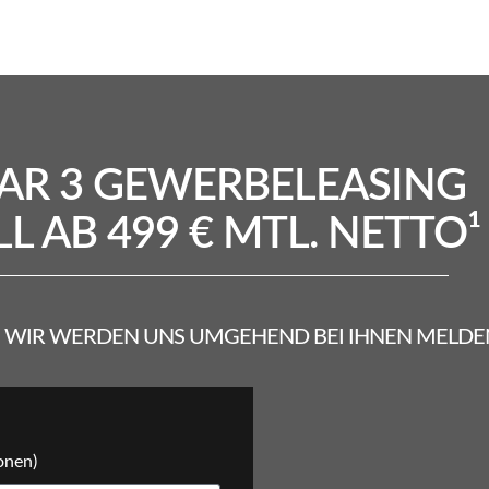
AR 3 GEWERBELEASING
LL AB 499 € MTL. NETTO¹
S. WIR WERDEN UNS UMGEHEND BEI IHNEN MELDE
onen)