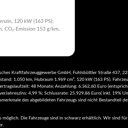
enzin, 120 kW (163 PS);
m; CO₂-Emission 153 g/km,
sches Kraftfahrzeuggewerbe GmbH, Fuhlsbüttler Straße 437, 2
erstand: 1.050 km, Hubraum 1.969 cm³, 120
kW (163 PS)
. Fahrzeu
ertragslaufzeit: 48 Monate; Anzahlung: 6.362,60 Euro (entspric
iverJahreszins: 4,99 %; Schlussrate: 25.929,86 Euro( inkl. 19% U
gsmerkmale des abgebildeten Fahrzeugs sind nicht Bestandteil de
 möglich. Die Fahrzeuge sind in schwarz erhältlich. Wir sind f
r.