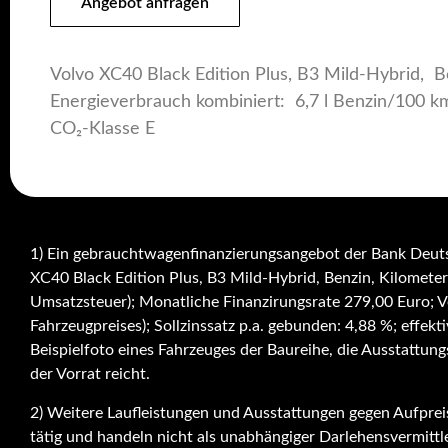
Angebot anfragen
Volvo XC40 Black Edition Plus, B3 Mild-Hybrid, B
Energieverbrauch kombiniert: 6,7 l Benzin/100 k
CO₂-Klasse E
1) Ein gebrauchtwagenfinanzierungsangebot der Bank Deut
XC40 Black Edition Plus, B3 Mild-Hybrid, Benzin, Kilomet
Umsatzsteuer); Monatliche Finanzirungsrate 279,00 Euro; V
Fahrzeugpreises); Sollzinssatz p.a. gebunden: 4,88 %; effekt
Beispielfoto eines Fahrzeuges der Baureihe, die Ausstattun
der Vorrat reicht.
2) Weitere Laufleistungen und Ausstattungen gegen Aufpreis
tätig und handeln nicht als unabhängiger Darlehensvermittle