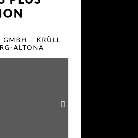
3 PLUS
TION
L GMBH – KRÜLL
RG-ALTONA